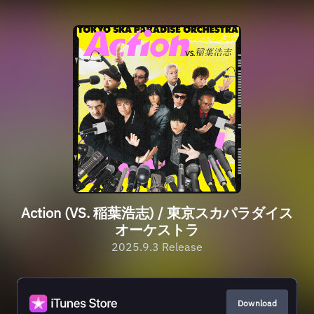
Action (VS. 稲葉浩志) / 東京スカパラダイス
オーケストラ
2025.9.3 Release
Download