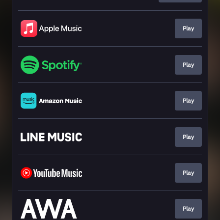
Play
Play
Play
Play
Play
Play