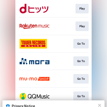
Play
Play
Go To
Go To
Go To
Go To
Privacy Notice