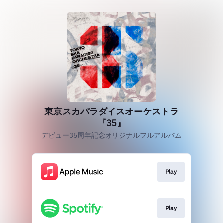
東京スカパラダイスオーケストラ
『35』
デビュー35周年記念オリジナルフルアルバム
Play
Play